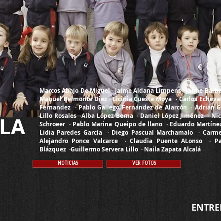
Marcos Abajo De Miguel · Jaime Aldana Limpens · Jaime Barba 
Manuel Belmonte Diez · Licinia Cuesta Moya · Carlos Echeva
Fernandez · Pablo Gallego Fernandez de Alarcón · Adrián Ga
Lillo Rosales ·Alba López Berna · Daniel López Jiménez · Nic
ELA
Schroeer · Pablo Marina Queipo de llano · Eduardo Martín
Lidia Paredes García · Diego Pascual Marchamalo · Carme
Alejandro Ponce Valcarce · Claudia Puente ALonso · P
Blázquez ·Guillermo Servera Lillo
· Naila Zapata Alcalá
NOTICIAS
VER FOTOS
ENTRE