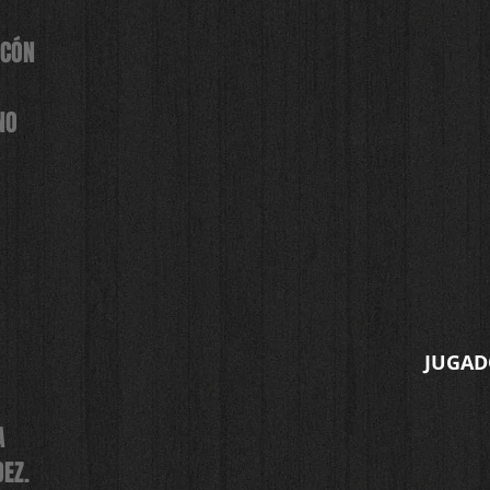
RCÓN
NO
JUGA
A
EZ.