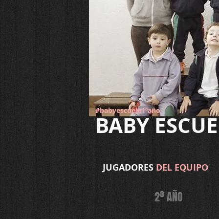
#babyescuela1ºaño
BABY ESCU
JUGADORES
DEL EQUIPO
2º AÑO