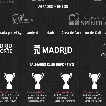
AGRADECIMIENTOS
ada por el Ayuntamiento de Madrid – Área de Gobierno de Cultura
PALMARÉS CLUB DEPORTIVO
Campeón de Liga
Campeón de Copa
Campeón de Liga
Campeón de Copa
d. Madrileña Futsal
Fed. Madrileña Futsal
Fed. Madrileña Futsal
Fed. Madrileña Voley
Temporada 13-14
Temporada 13-14
Temporada 16-17
Temporada 16-17
Categoría Alevín
Categoría Alevín
Categoría Preferente
Categoría Infantil