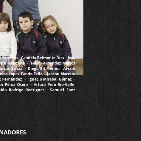
Carrasco · Candela Belmonte Diez · Jose
rria Makowka · Javier Fernandez Martos
rcía García · Diego Gil Merino ·Alvaro
olas Lopez-Fando Tello · Jacobo Maceira
ez Fernández · Ignacio Mirabal Gómez ·
n Pérez Otero · Arturo Pére Rio-Valle
ablo Rodrigo Rodriguez ·Samuel Sanz
NADORES