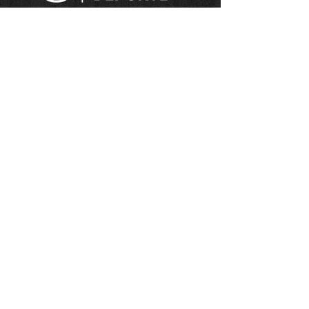
PALMARÉS CLUB DEPORTIVO
Campeón de
Madrid
Comunidad
Madrid
Temporada 12-13
Categoría Infantil
Campeón de Liga