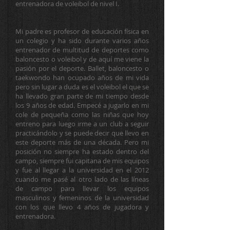
entrenadora de voleibol de nivel I.
Mi padre es profesor de educación física en
un colegio y ha sido durante varios años
entrenador de multitud de deportes como
baloncesto o voleibol y de aquí me viene la
pasión por el deporte. Ballet, baloncesto o
taekwondo han ocupado años de mi vida
pero sin lugar a duda es el voleibol el que se
ha llevado gran parte de mi tiempo desde
los 9 años de edad. Empecé a jugarlo en mi
cole de pequeña como las niñas que hoy
entreno para luego irme a un club a seguir
practicándolo y se puede decir que llevo en
este deporte más de una década. Pero mi
posición no siempre ha estado dentro del
campo, siempre fui capitana de mis equipos
y fue al llegar a la universidad en el 2012
cuando me pasé al otro lado de las líneas
de campo para llevar los equipos
masculinos y femeninos de la universidad
con los que llevo 4 años de jugadora y
entrenadora.