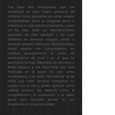
Fue hace dos temporadas que me
embarqué en este nuevo proyecto de
entrenar niñas pequeñas de varias edades
comprendidas entre la categoría alevín e
infantil en el club Spínola Chamartín, y para
mí ha sido todo un descubrimiento
aprender de ellas también y de cuan
diferente es entrenar equipos sénior a
entrenar edades inferiores. Recientemente
decidí ampliar mis conocimientos en
voleibol apuntándome al curso de
entrenadores de nivel I en el que he
aprendido formas diferentes de entrenar y
llevar equipos y me hace estar aún más
implicada en el papel, no solo como
entrenadora, si no como “formadora” de las
niñas que cada semana comparten su
pasión con la mía y poder apreciar cómo
valores propios del deporte como el
compañerismo, la superación o el saber
ganar pero también perder se van
afianzando en su personalidad.