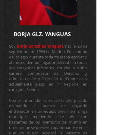
BORJA GLZ. YANGUAS
Soy
Borja González Yanguas
, nací el 20 de
septiembre de 1994 en Madrid. Fui alumno
del colegio durante toda mi etapa escolar y,
al mismo tiempo, jugador del club en todas
sus categorías inferiores. Estudio la doble
carrera compuesta de Derecho y
Administración y Dirección de Empresas y
actualmente juego en 1ª Regional en
categoría Sénior.
Como entrenador comencé el año pasado
ocupando el puesto de segundo
entrenador en un equipo alevín en la liga
municipal, repitiendo este año con
bastantes de los miembros del mismo en
un reto que se presenta apasionante y en el
que de nuevo ocuparé la vacante de