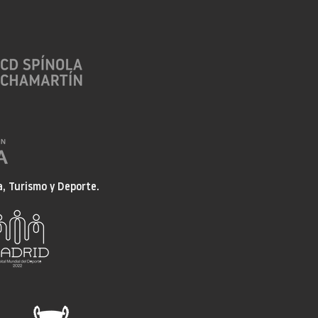
, Turismo y Deporte.