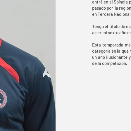
entré en el Spínola
pasado por 1a region
en Tercera Nacional
Tengo el título de mo
a ser mi sexto año e
Esta temporada me en
categoría en la que 
un año ilusionante y
de la competición.