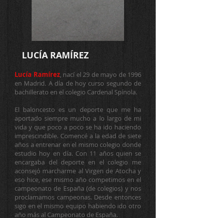
LUCÍA RAMÍREZ
Lucía Ramírez
, nací el 29 de mayo de 1996
en Madrid. A día de hoy curso segundo de
bachillerato en el colegio Cardenal Spínola.
El baloncesto es un deporte que me ha
aportado siempre mucho a lo largo de mi
vida y que poco a poco se ha ido haciendo
imprescindible. Comencé a la edad de siete
años a entrenar en el mismo colegio donde
estudio hoy en día. Con 11 años quien se
encargaba del deporte en el colegio me
aconsejó marcharme al Virgen de Atocha y
eso hice, ese mismo año competimos en el
campeonato de España (de colegios) y nos
proclamamos campeonas. Desde entonces
sigo en el mismo equipo habiendo ido otro
año más al Campeonato de España.