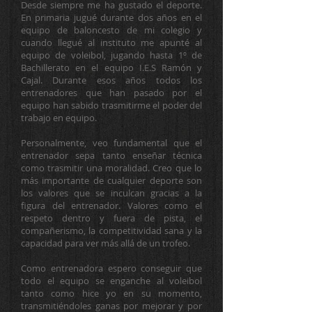
Desde siempre me ha gustado el deporte.
En primaria jugué durante dos años en el
equipo de baloncesto de mi colegio y
cuando llegué al instituto me apunté al
equipo de voleibol, jugando hasta 1º de
Bachillerato en el equipo I.E.S Ramón y
Cajal. Durante esos años todos los
entrenadores que han pasado por el
equipo han sabido trasmitirme el poder del
trabajo en equipo.
Personalmente, veo fundamental que el
entrenador sepa tanto enseñar técnica
como trasmitir una moralidad. Creo que lo
más importante de cualquier deporte son
los valores que se inculcan gracias a la
figura del entrenador. Valores como el
respeto dentro y fuera de pista, el
compañerismo, la competitividad sana y la
capacidad para ver más allá de un trofeo.
Como entrenadora espero conseguir que
todo el equipo se enganche al voleibol
tanto como hice yo en su momento,
transmitiéndoles ganas por mejorar y por